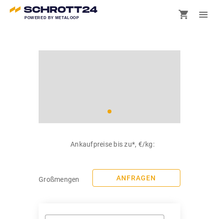
POWERED BY METALOOP
Ankaufpreise bis zu*, €/kg:
ANFRAGEN
Großmengen