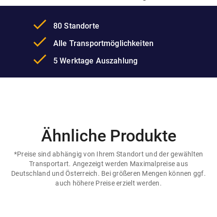
done
80 Standorte
done
Alle Transportmöglichkeiten
done
5 Werktage Auszahlung
Ähnliche Produkte
*Preise sind abhängig von Ihrem Standort und der gewählten
Transportart. Angezeigt werden Maximalpreise aus
Deutschland und Österreich. Bei größeren Mengen können ggf.
auch höhere Preise erzielt werden.